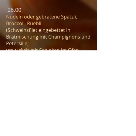
26.00
Nudeln oder gebratene Spätzli,
Broccoli, Rüebli
(Schweinsfilet eingebettet in
Brätmischung mit Champignons und
Petersilie,
umwickelt mit Schinken im Ofen
gebraten)
Schweinssteaks im Teig
25.00
mit Farmer-, Tomaten-, Mais- und
Blattsalatt
Schinken im Brotteig
13.00