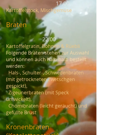
17.00
Kartoffelstock, Mischgemüse
Braten
22.00
Kartoffelgratin, Bohnen & Rüebli
Folgende Braten stehen zur Auswahl
und können auch halb-halb bestellt
werden:
Hals-, Schulter-, Schwedenbraten
(mit getrockneten Zwetschgen
gespickt),
Zigeunerbraten (mit Speck
umwickelt),
Chömibraten (leicht geräucht) und
gefüllte Brust
Kronenbraten