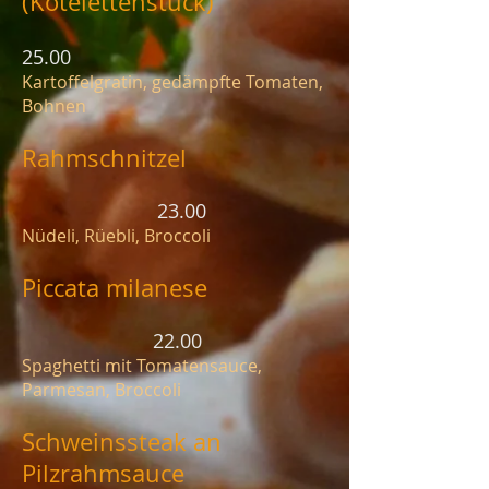
(Kotelettenstück)
25.00
Kartoffelgratin, gedämpfte Tomaten,
Bohnen
Rahmschnitzel
23.00
Nüdeli, Rüebli, Broccoli
Piccata milanese
22.00
Spaghetti mit Tomatensauce,
Parmesan, Broccoli
Schweinssteak an
Pilzrahmsauce