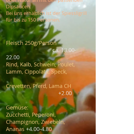
oder Natur an mit den passenden
Dipsaucen.
Bei uns erhältlich ist der Spiessligrill
für bis zu 150 Personen.
Fleisch 250g/Person
ca.
18.00-
22.00
Rind, Kalb, Schwein, Poulet,
Lamm, Cippolata, Speck,
Crevetten, Pferd, Lama CH
+2.00
Gemüse:
Zucchetti, Peperoni,
Champignon,
Zwiebeln,
Ananas
+4.00-4.80