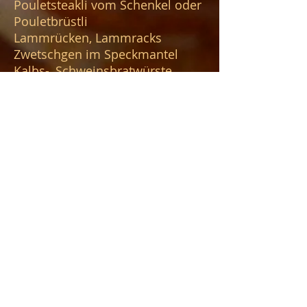
Pouletsteakli vom Schenkel oder
Pouletbrüstli
Lammrücken, Lammracks
Zwetschgen im Speckmantel
Kalbs-, Schweinsbratwürste
Crevetten
+2.00
Kartoffelgratin
+6.00
Salatbuffet nach Wahl
(
siehe
Salate
) +6.00 -
9.00
Kräuterbutter oder Hot
Barbecuesauce
+1.00