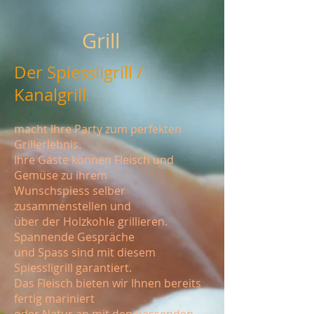
Grill
Der Spiessligrill /
Kanalgrill
macht Ihre Party zum perfekten
Grillerlebnis.
Ihre Gäste können Fleisch und
Gemüse zu ihrem
Wunschspiess selber
zusammenstellen und
über der Holzkohle grillieren.
Spannende Gespräche
und Spass sind mit diesem
Spiessligrill garantiert.
Das Fleisch bieten wir Ihnen bereits
fertig mariniert